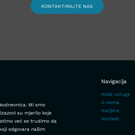
KONTAKTIRAJTE NAS
Navigacija
Naše usluge
O nama
akodnevnica. Mi smo
Karijera
 izazovi su mjerilo koje
Kontakt
ustimo već se trudimo da
oji odgovara našim