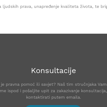
ta ljudskih prava, unapređenje kvaliteta života, te br
Konsultacije
je pravna pomoć ili savjet? Naš tim stručnjaka Va
me ispod i pošaljite upit za zakazivanje konsultacij
kontaktirati putem emaila.