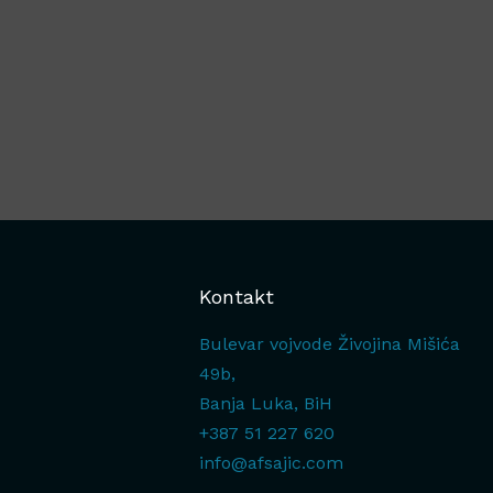
Kontakt
Bulevar vojvode Živojina Mišića
49b,
Banja Luka, BiH
+387 51 227 620
info@afsajic.com