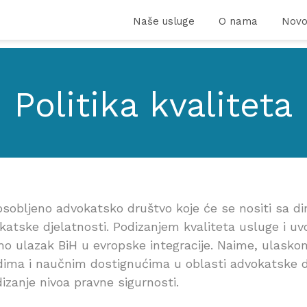
Naše usluge
O nama
Novo
Politika kvaliteta
obljeno advokatsko društvo koje će se nositi sa d
vokatske djelatnosti. Podizanjem kvaliteta usluge i 
o ulazak BiH u evropske integracije. Naime, ulasko
ma i naučnim dostignućima u oblasti advokatske dje
izanje nivoa pravne sigurnosti.