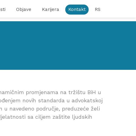
sti
Objave
Karijera
Kontakt
RS
inamičnim promjenama na tržištu BiH u
uvođenjem novih standarda u advokatskoj
m u navedeno područje, preduzeće želi
latnosti sa ciljem zaštite ljudskih