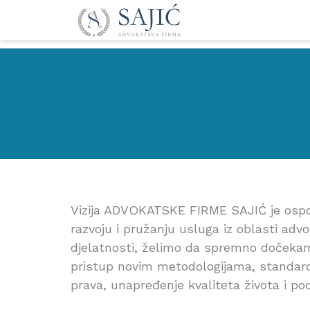
Vizija ADVOKATSKE FIRME SAJIĆ je ospos
razvoju i pružanju usluga iz oblasti ad
djelatnosti, želimo da spremno dočekam
pristup novim metodologijama, standardi
prava, unapređenje kvaliteta života i pod