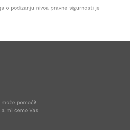
iga o podizanju nivoa pravne sigurnosti je
m može pomoći!
a, a mi ćemo Vas