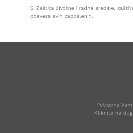
6. Zaštita životne i radne sredine, zašti
obaveza svih zaposlenih.
Potrebna Vam 
Kliknite na dug