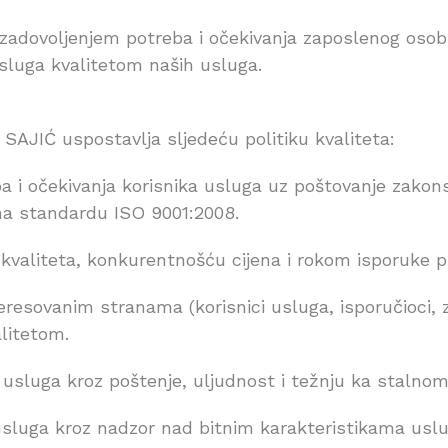
 zadovoljenjem potreba i očekivanja zaposlenog osobl
usluga kvalitetom naših usluga.
AJIĆ uspostavlja sljedeću politiku kvaliteta:
eba i očekivanja korisnika usluga uz poštovanje zako
 standardu ISO 9001:2008.
 kvaliteta, konkurentnošću cijena i rokom isporuke 
resovanim stranama (korisnici usluga, isporučioci, z
litetom.
 usluga kroz poštenje, uljudnost i težnju ka stalnom
sluga kroz nadzor nad bitnim karakteristikama uslu