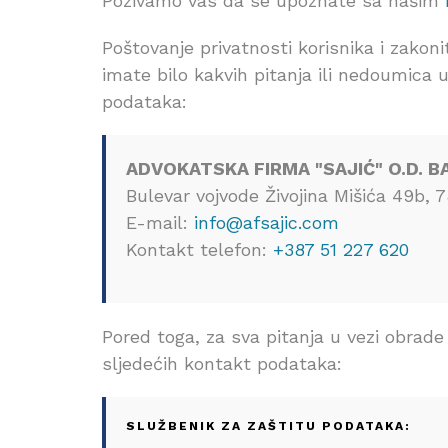
Pozivamo vas da se upoznate sa našim
Poštovanje privatnosti korisnika i zakon
imate bilo kakvih pitanja ili nedoumica
podataka:
ADVOKATSKA FIRMA "SAJIĆ" O.D. B
Bulevar vojvode Živojina Mišića 49b, 
E-mail:
info@afsajic.com
Kontakt telefon:
+387 51 227 620
Pored toga, za sva pitanja u vezi obrad
sljedećih kontakt podataka:
SLUŽBENIK ZA ZAŠTITU PODATAKA: