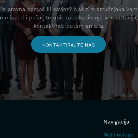
je pravna pomoć ili savjet? Naš tim stručnjaka Va
me ispod i pošaljite upit za zakazivanje konsultacij
kontaktirati putem emaila.
KONTAKTIRAJTE NAS
Navigacija
Naše usluge