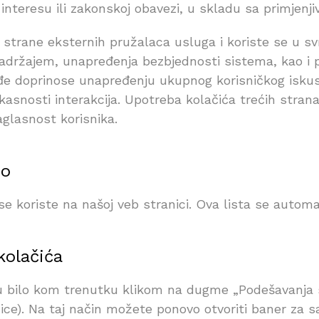
nteresu ili zakonskoj obavezi, u skladu sa primjenji
 strane eksternih pružalaca usluga i koriste se u sv
 sadržajem, unapređenja bezbjednosti sistema, kao i p
ođe doprinose unapređenju ukupnog korisničkog iskust
fikasnosti interakcija. Upotreba kolačića trećih stra
aglasnost korisnika.
mo
 se koriste na našoj veb stranici. Ova lista se auto
kolačića
u bilo kom trenutku klikom na dugme „Podešavanja s
ce). Na taj način možete ponovo otvoriti baner za sa