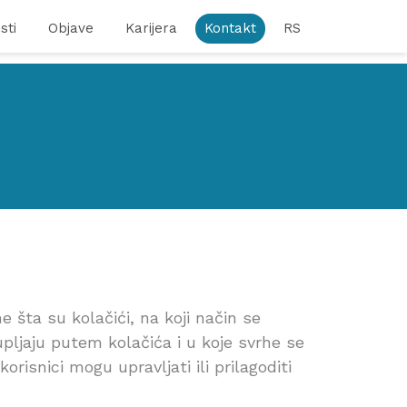
sti
Objave
Karijera
Kontakt
RS
e šta su kolačići, na koji način se
kupljaju putem kolačića i u koje svrhe se
risnici mogu upravljati ili prilagoditi