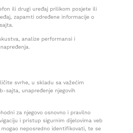
n ili drugi uređaj prilikom posjete ili
eđaj, zapamti određene informacije o
sajta.
skustva, analize performansi i
unapređenja.
zličite svrhe, u skladu sa važećim
eb-sajta, unapređenje njegovih
hodni za njegovo osnovno i pravilno
igaciju i pristup sigurnim dijelovima veb
ik mogao neposredno identifikovati, te se