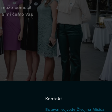
m može pomoći!
a, a mi ćemo Vas
Kontakt
Bulevar vojvode Živojina Mišića