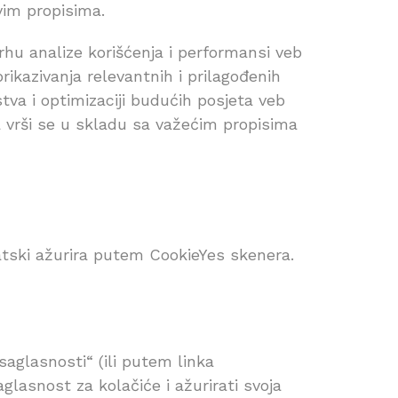
vim propisima.
rhu analize korišćenja i performansi veb
rikazivanja relevantnih i prilagođenih
va i optimizaciji budućih posjeta veb
na vrši se u skladu sa važećim propisima
matski ažurira putem CookieYes skenera.
aglasnosti“ (ili putem linka
glasnost za kolačiće i ažurirati svoja