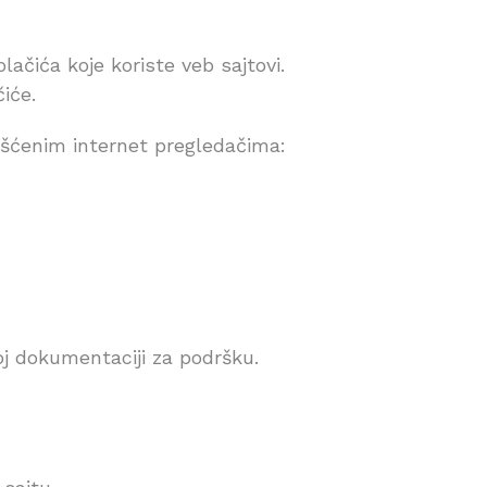
olačića koje koriste veb sajtovi.
iće.
rišćenim internet pregledačima:
oj dokumentaciji za podršku.