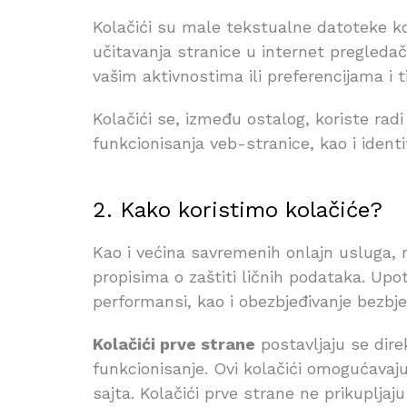
Kolačići su male tekstualne datoteke koj
učitavanja stranice u internet pregleda
vašim aktivnostima ili preferencijama i 
Kolačići se, između ostalog, koriste rad
funkcionisanja veb-stranice, kao i ident
2. Kako koristimo kolačiće?
Kao i većina savremenih onlajn usluga, n
propisima o zaštiti ličnih podataka. Up
performansi, kao i obezbjeđivanje bezbje
Kolačići prve strane
postavljaju se dire
funkcionisanje. Ovi kolačići omogućavaju
sajta. Kolačići prve strane ne prikuplja