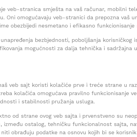
e veb-stranica smješta na vaš računar, mobilni telefo
ču. Oni omogućavaju veb-stranici da prepozna vaš ur
time obezbijedi nesmetano i efikasno funkcionisanje 
i unapređenja bezbjednosti, poboljšanja korisničkog i
ifikovanja mogućnosti za dalja tehnička i sadržajna 
aš veb sajt koristi kolačiće prve i treće strane u ra
otreba kolačića omogućava pravilno funkcionisanje v
dnosti i stabilnosti pružanja usluga.
ktno od strane ovog veb sajta i prvenstveno su neop
, između ostalog, tehničku funkcionalnost sajta, nav
ju niti obrađuju podatke na osnovu kojih bi se korisn