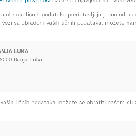
Pravilima privatnosti
koja su objavljena na ovom veb 
ita obrada ličnih podataka predstavljaju jedno od os
 u vezi sa obradom vaših ličnih podataka, možete na
ANJA LUKA
78000 Banja Luka
e vaših ličnih podataka možete se obratiti našem s