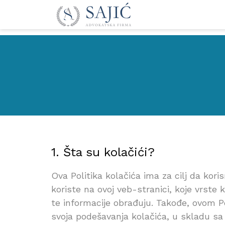
1. Šta su kolačići?
Ova Politika kolačića ima za cilj da kori
koriste na ovoj veb-stranici, koje vrste 
te informacije obrađuju. Takođe, ovom Pol
svoja podešavanja kolačića, u skladu sa