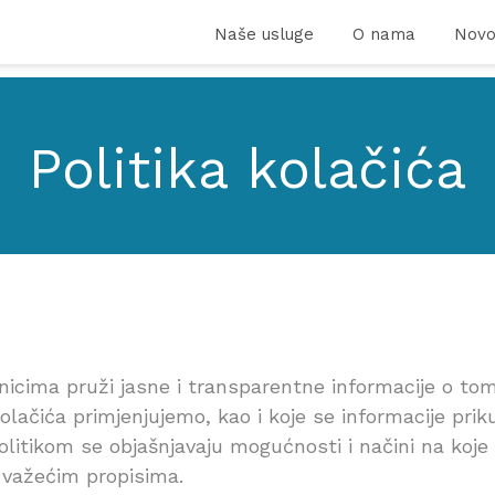
Naše usluge
O nama
Novo
Politika kolačića
snicima pruži jasne i transparentne informacije o tom
kolačića primjenjujemo, kao i koje se informacije pri
itikom se objašnjavaju mogućnosti i načini na koje ko
 važećim propisima.