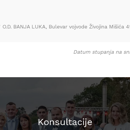
.D. BANJA LUKA, Bulevar vojvode Živojina Mišića 4
Datum stupanja na snag
Konsultacije