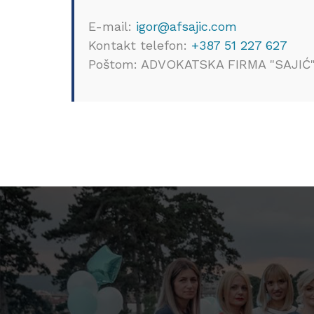
E-mail:
igor@afsajic.com
Kontakt telefon:
+387 51 227 627
Poštom: ADVOKATSKA FIRMA "SAJIĆ" O