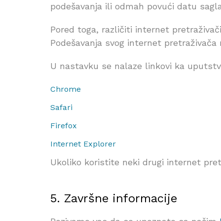
podešavanja ili odmah povući datu sagl
Pored toga, različiti internet pretraživač
Podešavanja svog internet pretraživača mo
U nastavku se nalaze linkovi ka uputstv
Chrome
Safari
Firefox
Internet Explorer
Ukoliko koristite neki drugi internet pr
5. Završne informacije