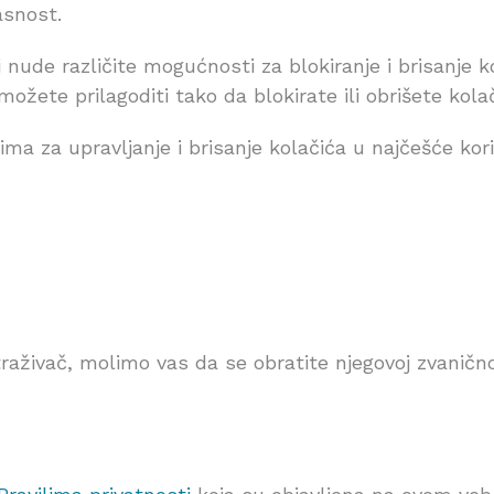
asnost.
i nude različite mogućnosti za blokiranje i brisanje k
žete prilagoditi tako da blokirate ili obrišete kolač
ima za upravljanje i brisanje kolačića u najčešće ko
etraživač, molimo vas da se obratite njegovoj zvaničn