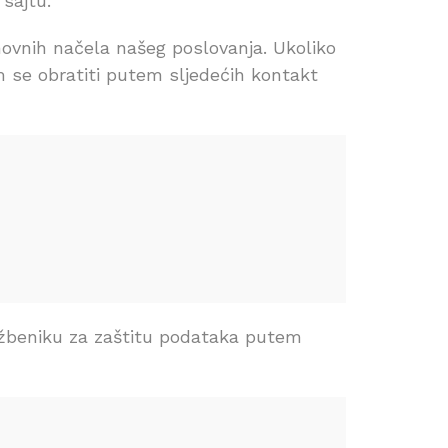
sajtu.
novnih načela našeg poslovanja. Ukoliko
m se obratiti putem sljedećih kontakt
lužbeniku za zaštitu podataka putem