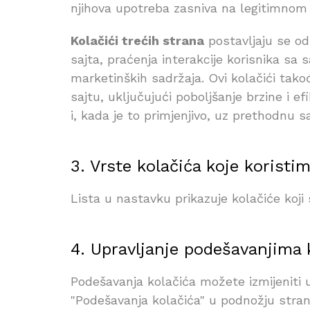
njihova upotreba zasniva na legitimnom i
Kolačići trećih strana
postavljaju se od
sajta, praćenja interakcije korisnika sa
marketinških sadržaja. Ovi kolačići tak
sajtu, uključujući poboljšanje brzine i e
i, kada je to primjenjivo, uz prethodnu s
3. Vrste kolačića koje koristi
Lista u nastavku prikazuje kolačiće koji
4. Upravljanje podešavanjima 
Podešavanja kolačića možete izmijeniti 
"Podešavanja kolačića" u podnožju strani